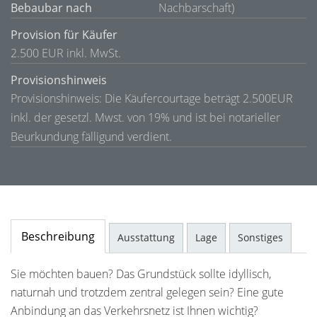
Bebaubar nach
Nachbarschaft)
Provision für Käufer
2.500 EUR inkl. MwSt.
Provisionshinweis
Provisionshinweis: Die Käufercourtage beträgt 2.500EUR
inkl. der gesetzl. Mwst. von 19% und ist bei notarieller
Beurkundung fälligund verdient.
Beschreibung
Ausstattung
Lage
Sonstiges
Sie möchten bauen? Das Grundstück sollte idyllisch,
naturnah und trotzdem zentral gelegen sein? Eine gute
Anbindung an das Verkehrsnetz ist Ihnen wichtig?