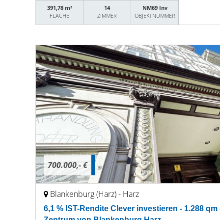
391,78 m²
14
NM69 Inv
FLÄCHE
ZIMMER
OBJEKTNUMMER
700.000,- €
Blankenburg (Harz) - Harz
6,1 % IST-Rendite Clever investieren - 1.288 
Zentrum von Blankenburg Harz