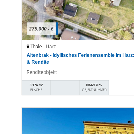
275.000,- €
Thale - Harz
Altenbrak - Idyllisches Ferienensemble im Harz:
& Rendite
Renditeobjekt
3.174 m²
NM217Inv
FLÄCHE
OBJEKTNUMMER