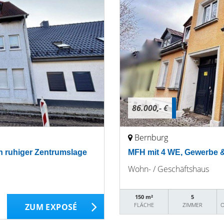
86.000,- €
Bernburg
in ruhiger Zentrumslage
MFH mit 4 WE, Gewerbe & 
Wohn- / Geschäftshaus
150 m²
5
FLÄCHE
ZIMMER
O
ZUM EXPOSÉ