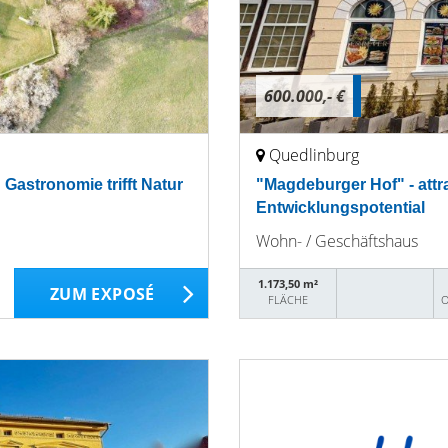
600.000,- €
Quedlinburg
 Gastronomie trifft Natur
"Magdeburger Hof" - att
Entwicklungspotential
Wohn- / Geschäftshaus
1.173,50 m²
ZUM EXPOSÉ
FLÄCHE
O