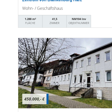
Wohn- / Geschäftshaus
1.288 m²
41,5
NM104 Inv
FLÄCHE
ZIMMER
OBJEKTNUMMER
450.000,- €