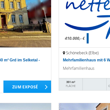
410.000,- €
Schönebeck (Elbe)
0 m² Grd im Selketal -
Mehrfamilienhaus mit 6 
Mehrfamilienhaus
351 m²
FLÄCHE
O
ZUM EXPOSÉ