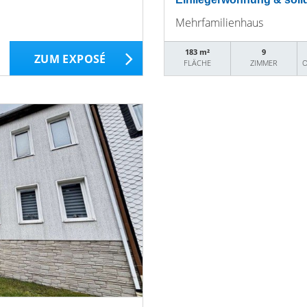
Mehrfamilienhaus
183 m²
9
ZUM EXPOSÉ
FLÄCHE
ZIMMER
O