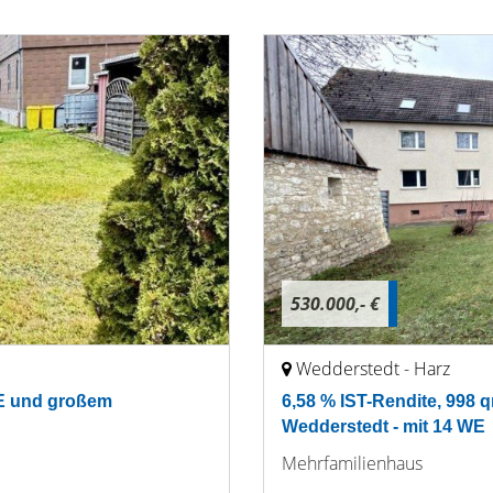
530.000,- €
Wedderstedt - Harz
 WE und großem
6,58 % IST-Rendite, 998 q
Wedderstedt - mit 14 WE
Mehrfamilienhaus