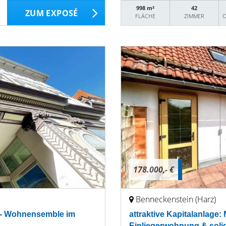
998 m²
42
ZUM EXPOSÉ
FLÄCHE
ZIMMER
O
178.000,- €
Benneckenstein (Harz)
qm - Wohnensemble im
attraktive Kapitalanlage:
Einliegerwohnung & soli