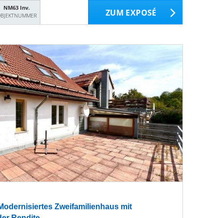
NM63 Inv.
ZUM EXPOSÉ
BJEKTNUMMER
 Modernisiertes Zweifamilienhaus mit
der Rendite