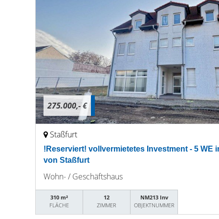
275.000,- €
Staßfurt
!Reserviert! vollvermietetes Investment - 5 WE 
von Staßfurt
Wohn- / Geschäftshaus
310 m²
12
NM213 Inv
FLÄCHE
ZIMMER
OBJEKTNUMMER