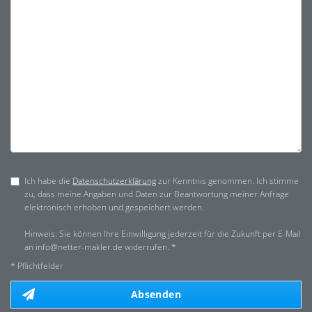
Ich habe die
Datenschutzerklärung
zur Kenntnis genommen. Ich stimme
zu, dass meine Angaben und Daten zur Beantwortung meiner Anfrage
elektronisch erhoben und gespeichert werden.
Hinweis: Sie können Ihre Einwilligung jederzeit für die Zukunft per E-Mail
an info@netter-makler.de widerrufen. *
* Pflichtfelder
Absenden