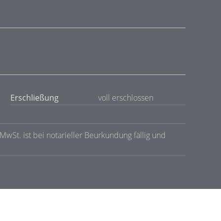
Erschließung
voll erschlossen
 MwSt. ist bei notarieller Beurkundung fällig und