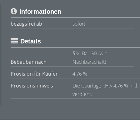
Informationen
bezugsfrei ab
sofort
Details
§34 BauGB (wie
Bebaubar nach
Nachbarschaft)
Provision für Käufer
4,76 %
Provisionshinweis
Die Courtage i.H.v 4,76 % inkl.
verdient.