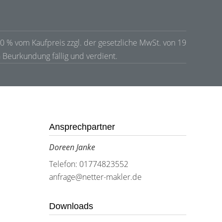
00 % vom Kaufpreis zzgl. der gesetzliche MwSt. von 19
n Beurkundung fällig und verdient.
Ansprechpartner
Doreen Janke
Telefon: 01774823552
anfrage@netter-makler.de
Downloads