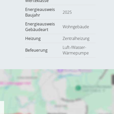
Werteklasse
Energieausweis
2025
Baujahr
Energieausweis
Wohngebäude
Gebäudeart
Heizung
Zentralheizung
Luft-/Wasser-
Befeuerung
Wärmepumpe