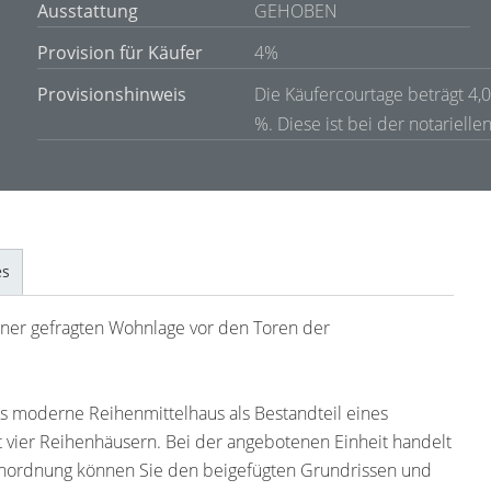
Ausstattung
GEHOBEN
Provision für Käufer
4%
Provisionshinweis
Die Käufercourtage beträgt 4,
%. Diese ist bei der notarielle
es
iner gefragten Wohnlage vor den Toren der
es moderne Reihenmittelhaus als Bestandteil eines
 vier Reihenhäusern. Bei der angebotenen Einheit handelt
 Anordnung können Sie den beigefügten Grundrissen und