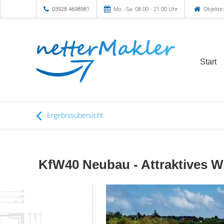
03928 4698981
Mo. -Sa. 08.00 - 21.00 Uhr
Objekte:
Start
Ergebnisübersicht
KfW40 Neubau - Attraktives W