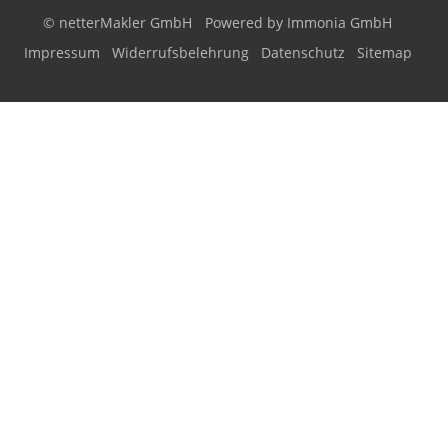
© netterMakler GmbH
Powered by Immonia GmbH
Impressum
Widerrufsbelehrung
Datenschutz
Sitemap