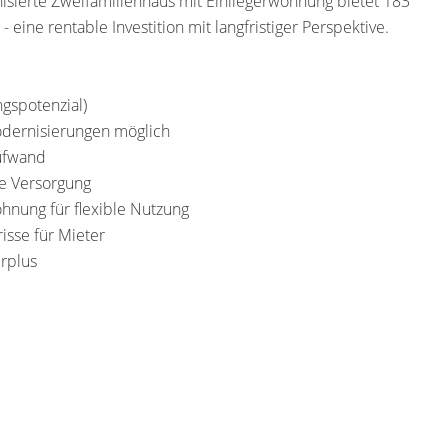
sierte Zweifamilienhaus mit Einliegerwohnung bietet 183
ine rentable Investition mit langfristiger Perspektive.
ngspotenzial)
odernisierungen möglich
aufwand
te Versorgung
hnung für flexible Nutzung
risse für Mieter
erplus