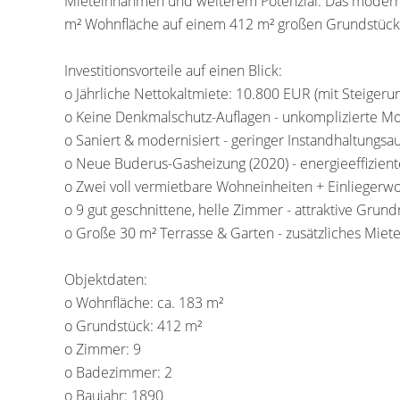
Mieteinnahmen und weiterem Potenzial. Das moderni
m² Wohnfläche auf einem 412 m² großen Grundstück - e
Investitionsvorteile auf einen Blick:
o Jährliche Nettokaltmiete: 10.800 EUR (mit Steigeru
o Keine Denkmalschutz-Auflagen - unkomplizierte M
o Saniert & modernisiert - geringer Instandhaltungs
o Neue Buderus-Gasheizung (2020) - energieeffizien
o Zwei voll vermietbare Wohneinheiten + Einliegerwo
o 9 gut geschnittene, helle Zimmer - attraktive Grund
o Große 30 m² Terrasse & Garten - zusätzliches Miet
Objektdaten:
o Wohnfläche: ca. 183 m²
o Grundstück: 412 m²
o Zimmer: 9
o Badezimmer: 2
o Baujahr: 1890