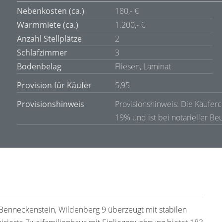
Nebenkosten (ca.)
180,- €
Warmmiete (ca.)
1.200,- €
Anzahl Stellplätze
2
Schlafzimmer
3
Bodenbelag
Fliesen, Laminat
Provision für Käufer
5,95
Provisionshinweis
Provisionshinweis: Die Käuferc
19% und ist bei notarieller Be
n Benneckenstein, Wildenberg 9 überzeugt mit stabilen