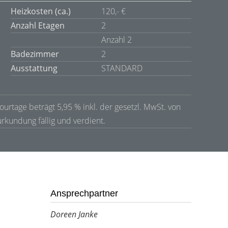
Heizkosten (ca.)
120,- €
Anzahl Etagen
2
Anzahl 2
Badezimmer
2
Ausstattung
STANDARD
ourtage beträgt 5,95 % inkl. der gesetzl. MwSt. von
urkundung fällig und verdient.
Ansprechpartner
Doreen Janke