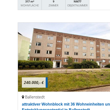
317 m²
9
NM77
WOHNFLÄCHE
ZIMMER
OBJEKTNUMMER
240.000,- €
Ballenstedt
attraktiver Wohnblock mit 36 Wohneinheiten u
Entwicklungspotential in Ballenstedt