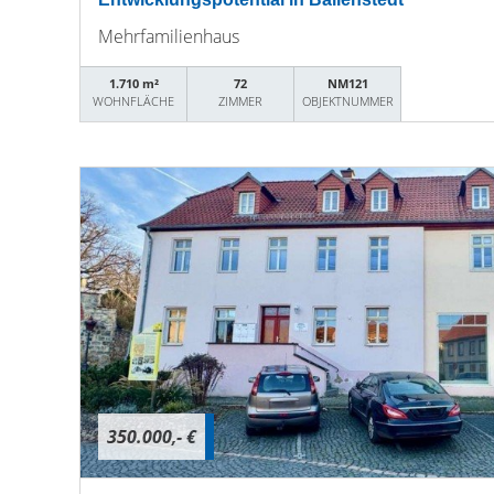
Mehrfamilienhaus
1.710 m²
72
NM121
WOHNFLÄCHE
ZIMMER
OBJEKTNUMMER
350.000,- €