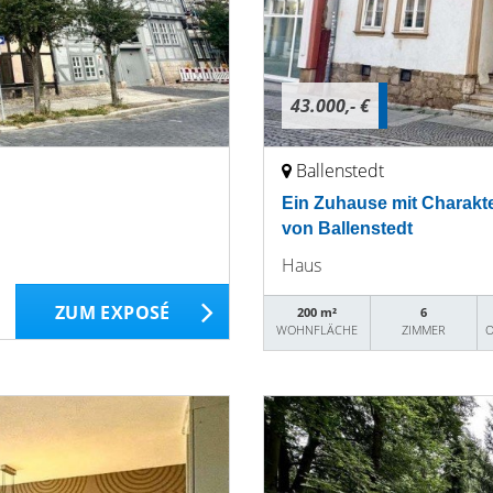
43.000,- €
Ballenstedt
Ein Zuhause mit Charakte
von Ballenstedt
Haus
ZUM EXPOSÉ
200 m²
6
WOHNFLÄCHE
ZIMMER
O