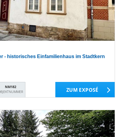
r - historisches Einfamilienhaus im Stadtkern
NM182
ZUM EXPOSÉ
BJEKTNUMMER