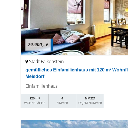
79.900,- €
Stadt Falkenstein
gemütliches Einfamilienhaus mit 120 m² Wohnf
Meisdorf
Einfamilienhaus
120 m²
4
NM221
WOHNFLÄCHE
ZIMMER
OBJEKTNUMMER