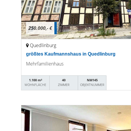
250.000,- €
Quedlinburg
größtes Kaufmannshaus in Quedlinburg
Mehrfamilienhaus
1.100 m²
40
NM145
WOHNFLÄCHE
ZIMMER
OBJEKTNUMMER