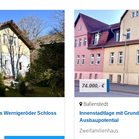
74.000,- €
Ballenstedt
das Wernigeröder Schloss
Innenstadtlage mit Grund
Ausbaupotential
Zweifamilienhaus