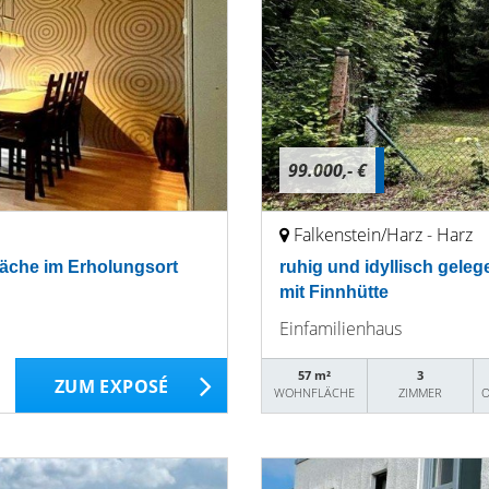
99.000,- €
Falkenstein/Harz - Harz
läche im Erholungsort
ruhig und idyllisch gele
mit Finnhütte
Einfamilienhaus
57 m²
3
ZUM EXPOSÉ
WOHNFLÄCHE
ZIMMER
O