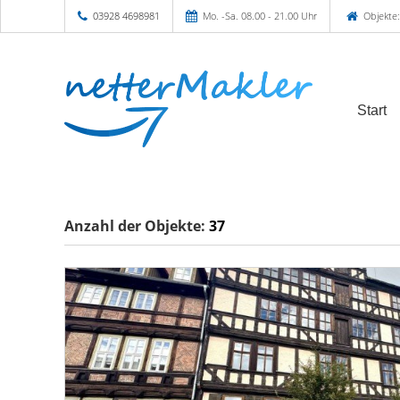
03928 4698981
Mo. -Sa. 08.00 - 21.00 Uhr
Objekte:
Start
Anzahl der
Objekte:
37