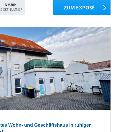
NM209
ZUM EXPOSÉ
BJEKTNUMMER
etetes Wohn- und Geschäftshaus in ruhiger
rt