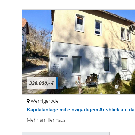
330.000,- €
Wernigerode
Kapitalanlage mit einzigartigem Ausblick auf 
Mehrfamilienhaus