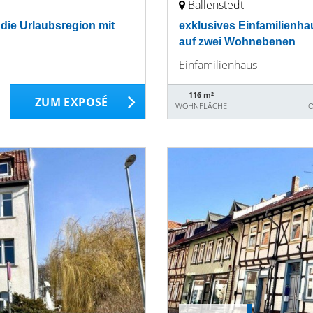
Ballenstedt
 die Urlaubsregion mit
exklusives Einfamilienha
auf zwei Wohnebenen
Einfamilienhaus
116 m²
ZUM EXPOSÉ
WOHNFLÄCHE
O