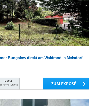
gener Bungalow direkt am Waldrand in Meisdorf
NM16
ZUM EXPOSÉ
BJEKTNUMMER