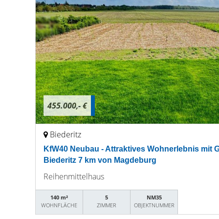
455.000,- €
Biederitz
KfW40 Neubau - Attraktives Wohnerlebnis mit G
Biederitz 7 km von Magdeburg
Reihenmittelhaus
140 m²
5
NM35
WOHNFLÄCHE
ZIMMER
OBJEKTNUMMER