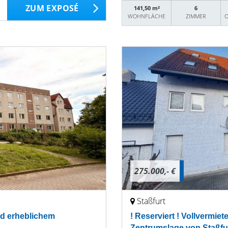
ZUM EXPOSÉ
141,50 m²
6
WOHNFLÄCHE
ZIMMER
O
275.000,- €
Staßfurt
nd erheblichem
! Reserviert ! Vollvermi
Zentrumslage von Staßfu