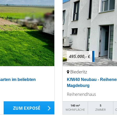
495.000,- €
Biederitz
arten im beliebten
KfW40 Neubau - Reihenen
Magdeburg
Reihenendhaus
140 m²
5
ZUM EXPOSÉ
WOHNFLÄCHE
ZIMMER
O