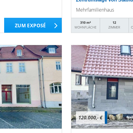
Mehrfamilienhaus
310 m²
12
ZUM EXPOSÉ
WOHNFLÄCHE
ZIMMER
O
120.000,- €