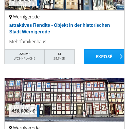
Wernigerode
attraktives Rendite - Objekt in der historischen
Stadt Wernigerode
Mehrfamilienhaus
223 m²
14
WOHNFLÄCHE
ZIMMER
450.000,- €
Wernigerode