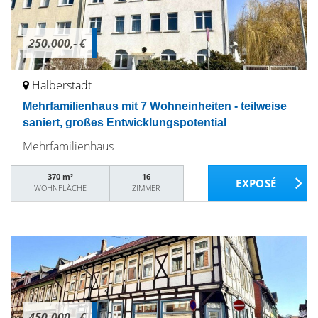
250.000,- €
Halberstadt
Mehrfamilienhaus mit 7 Wohneinheiten - teilweise
saniert, großes Entwicklungspotential
Mehrfamilienhaus
370 m²
16
WOHNFLÄCHE
ZIMMER
450.000,- €