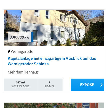
330.000,- €
Wernigerode
Kapitalanlage mit einzigartigem Ausblick auf das
Wernigeröder Schloss
Mehrfamilienhaus
317 m²
9
WOHNFLÄCHE
ZIMMER