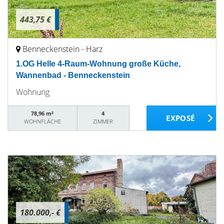
443,75 €
Benneckenstein - Harz
1.OG Helle 4-Raum-Wohnung große Küche,
Wannenbad - Benneckenstein
Wohnung
78,96 m²
4
WOHNFLÄCHE
ZIMMER
180.000,- €