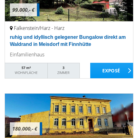
99.000,- €
Falkenstein/Harz - Harz
ruhig und idyllisch gelegener Bungalow direkt am
Waldrand in Meisdorf mit Finnhütte
Einfamilienhaus
57 m²
3
WOHNFLÄCHE
ZIMMER
180.000,- €