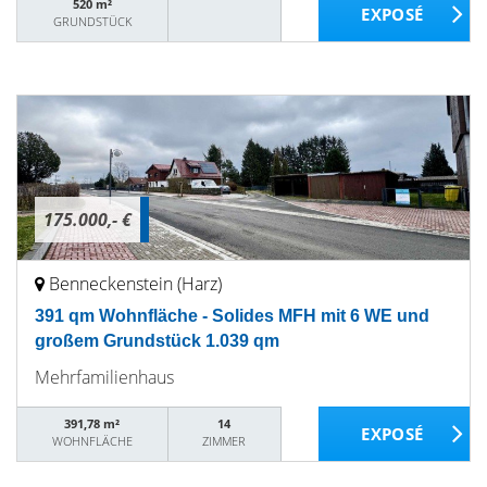
520 m²
GRUNDSTÜCK
175.000,- €
Benneckenstein (Harz)
391 qm Wohnfläche - Solides MFH mit 6 WE und
großem Grundstück 1.039 qm
Mehrfamilienhaus
391,78 m²
14
WOHNFLÄCHE
ZIMMER