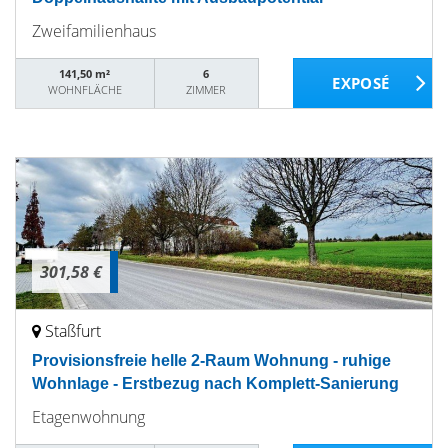
Zweifamilienhaus
141,50 m²
6
WOHNFLÄCHE
ZIMMER
301,58 €
Staßfurt
Provisionsfreie helle 2-Raum Wohnung - ruhige
Wohnlage - Erstbezug nach Komplett-Sanierung
Etagenwohnung