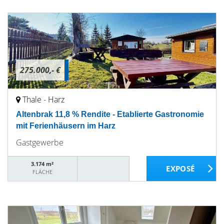
275.000,- €
Thale - Harz
Altenbrak 11,8 % Rendite - Etablierte Gastronomie
mit Ferienhäusern im Harz
Gastgewerbe
3.174 m²
FLÄCHE