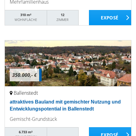
Mehrfamilienhaus
310 m²
12
WOHNFLÄCHE
ZIMMER
350.000,- €
Ballenstedt
attraktives Bauland mit gemischter Nutzung und
Entwicklungspotential in Ballenstedt
Gemischt-Grundstück
6.733 m²