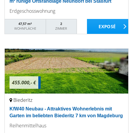
m² ruhige Ortsrandlage Neundorf bei Staßfurt
Erdgeschosswohnung
47,57 m²
2
WOHNFLÄCHE
ZIMMER
455.000,- €
Biederitz
KfW40 Neubau - Attraktives Wohnerlebnis mit
Garten im beliebten Biederitz 7 km von Magdeburg
Reihenmittelhaus